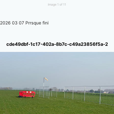
Image 1 of 11
2026 03 07 Prrsque fini
cde49dbf-1c17-402a-8b7c-c49a23856f5a-2